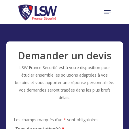
Skip
Menu
to
Close
main
Menu
content
Demander un devis
LSW France Sécurité est à votre disposition pour
étudier ensemble les solutions adaptées à vos
besoins et vous apporter une réponse personnalisée.
Vos demandes seront traitées dans les plus brefs
délais.
Les champs marqués d’un
*
sont obligatoires
Type de prestation(s)
*