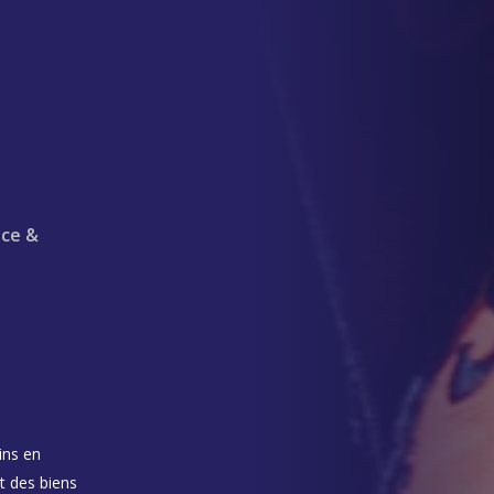
nce &
ins en
t des biens